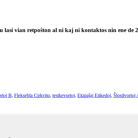
 lasi vian retpoŝton al ni kaj ni kontaktos nin ene de 
ortoj B
,
Fleksebla Cirkvito
,
testkevortoj
,
Ekipaĵaj Etikedoj
,
Ŝlosilvortoj