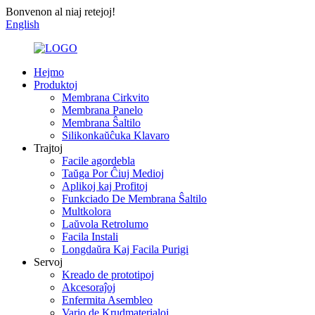
Bonvenon al niaj retejoj!
English
Hejmo
Produktoj
Membrana Cirkvito
Membrana Panelo
Membrana Ŝaltilo
Silikonkaŭĉuka Klavaro
Trajtoj
Facile agordebla
Taŭga Por Ĉiuj Medioj
Aplikoj kaj Profitoj
Funkciado De Membrana Ŝaltilo
Multkolora
Laŭvola Retrolumo
Facila Instali
Longdaŭra Kaj Facila Purigi
Servoj
Kreado de prototipoj
Akcesoraĵoj
Enfermita Asembleo
Vario de Krudmaterialoj