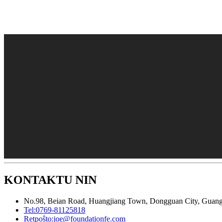
KONTAKTU NIN
No.98, Beian Road, Huangjiang Town, Dongguan City, Guan
Tel:
0769-81125818
Retpoŝto:
joe@foundationfe.com