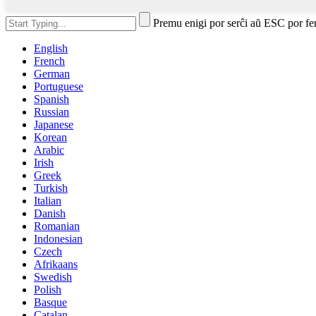
Premu enigi por serĉi aŭ ESC por fe
English
French
German
Portuguese
Spanish
Russian
Japanese
Korean
Arabic
Irish
Greek
Turkish
Italian
Danish
Romanian
Indonesian
Czech
Afrikaans
Swedish
Polish
Basque
Catalan