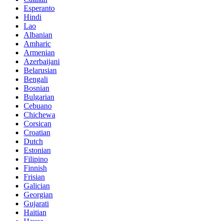
Esperanto
Hindi
Lao
Albanian
Amharic
Armenian
Azerbaijani
Belarusian
Bengali
Bosnian
Bulgarian
Cebuano
Chichewa
Corsican
Croatian
Dutch
Estonian
Filipino
Finnish
Frisian
Galician
Georgian
Gujarati
Haitian