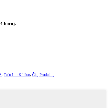
24 horoj.
 A
,
Tuŝu Lumŝaltilon
,
Ĉiuj Produktoj